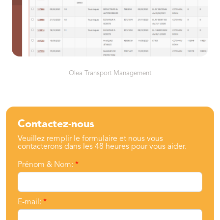
Olea Transport Management
Contactez-nous
Veuillez remplir le formulaire et nous vous
contacterons dans les 48 heures pour vous aider.
Prénom & Nom:
*
E-mail:
*