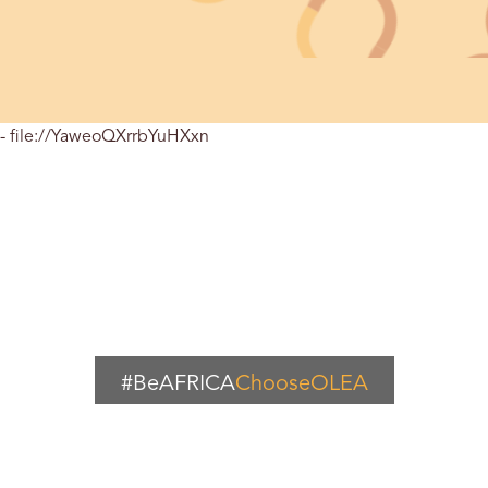
- file://YaweoQXrrbYuHXxn
#BeAFRICA
ChooseOLEA