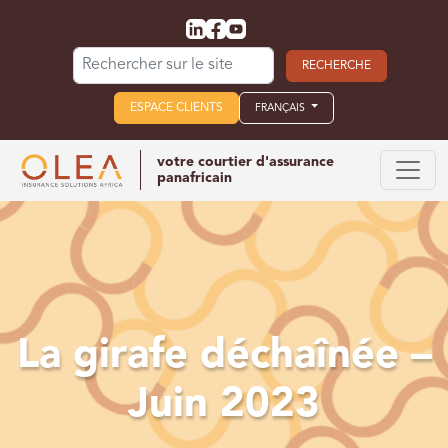
Search for:
ESPACE CLIENTS
FRANÇAIS
votre courtier d'assurance
panafricain
La girafe déchaînée –
Juin 2023