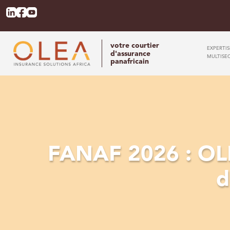
votre courtier
EXPERTI
d'assurance
MULTISE
panafricain
FANAF 2026 : OLE
d