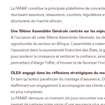
La FANAF constitue la principale plateforme de concertat
réunissant assureurs, réassureurs, courtiers, régulateurs
structurants du marché africain.
Une 50ème Assemblée Générale centrée sur les enjeu
À l’occasion de cette 50ème Assemblée Générale, les déb
opportunités du secteur en Afrique. L’assemblée a notam
l’assurance dans la souveraineté financière des États, la
pour soutenir la croissance et renforcer la confiance, ai
permettant d’élargir l’offre, d’innover et de favoriser l’inc
OLEA engagé dans les réflexions stratégiques du ma
En tant qu’acteur panafricain du courtage d’assurance, 
réaffirmant son engagement à accompagner ses clients 
en plus complexes.
La FANAF demeure un moment clé pour rencontrer nos équ
permet de partager notre vision d’une assurance plus acc