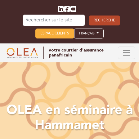
Search for:
ESPACE CLIENTS
FRANÇAIS
votre courtier d'assurance
panafricain
OLEA en séminaire à
Hammamet