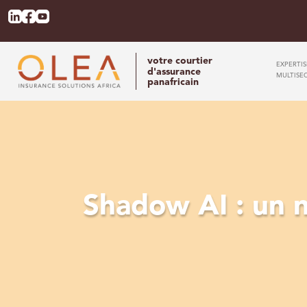
votre courtier
EXPERTI
d'assurance
MULTISE
panafricain
Shadow AI : un 